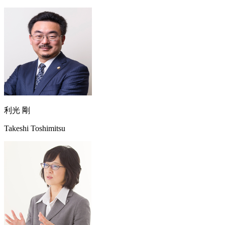
利光 剛
Takeshi Toshimitsu