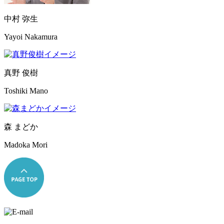
中村 弥生
Yayoi Nakamura
真野 俊樹
Toshiki Mano
森 まどか
Madoka Mori