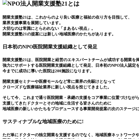
開業支援塾21は、これからのより良い医療と福祉の在り方を目指して、
業界支援事業を展開しています。
大切なのは常識にとらわれない「まあるい視点」。
開業支援塾21の提案には新しい地域医療のかたちがあります。
日本初のNPO医院開業支援組織として発足
開業支援塾21は、医院開業と経営のエキスパートチームが成功する開業を
強力にサポートする医院開業支援組織として発足、日本初のNPO法人認定
今までに成功に導いた医院は200施設になります。
開業支援セミナーや医療モールなど常に業界の先駆けとなって
クローズドな医療福祉業界に新しい視点を投じてきました。
そして今、これまで通り医院開業・承継の支援をコア事業に位置づけなが
支援してきたドクターとその地域に生活する皆さんのために
地域医療の新しいかたちをプロデュースする事業開発提案の次のステージ
サスティナブルな地域医療のために!
ただ単にドクターの独立開業を支援するのでなく、地域医療ネットワーク