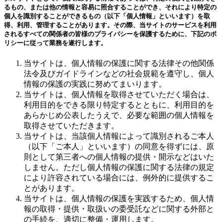
るもの、または他の情報と容易に照合することができ、それにより特定の
個人を識別することができるもの（以下「個人情報」といいます）を取
得、利用、管理することがあります。その際、当サイトのサービスを利用
されるすべての関係者の皆様のプライバシーを保護するために、下記のポ
リシーに従って業務を遂行します。
当サイトは、個人情報の保護に関する法律その他関係
法令及びガイドラインなどの社会規範を遵守し、個人
情報の保護の実践に努めてまいります。
当サイトは、個人情報を取得させていただく場合は、
利用目的をできる限り特定するとともに、利用目的を
あらかじめ公表したうえで、必要な範囲の個人情報を
取得させていただきます。
当サイトは、当該個人情報によって識別されるご本人
（以下「ご本人」といいます）の同意を得ずには、原
則として第三者への個人情報の提供・開示などはいた
しません。ただし個人情報の保護に関する法律の規定
により許容されている場合には、例外的に提供するこ
とがあります。
当サイトは、個人情報の保護を実践するため、個人情
報の取得・提供・取扱いの委受託などに関する外部と
の手続を、適切に整備・運用します。